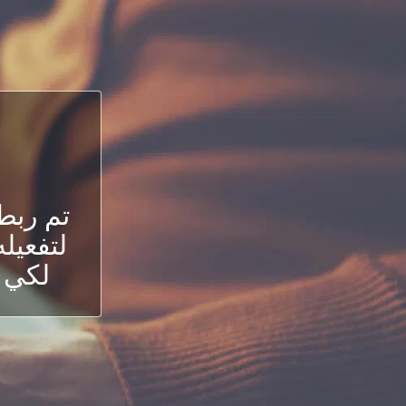
تم ربط
لتفعيله
لكي ت