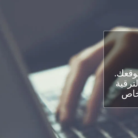
قعك.
لترقية
لخاص